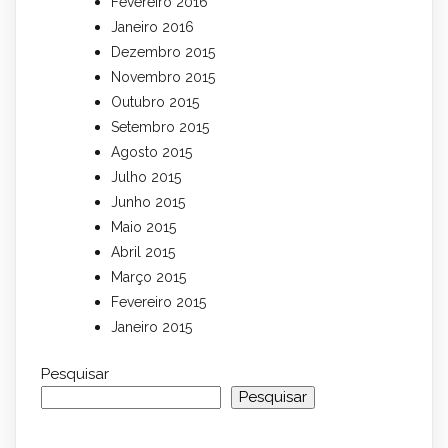
Fevereiro 2016
Janeiro 2016
Dezembro 2015
Novembro 2015
Outubro 2015
Setembro 2015
Agosto 2015
Julho 2015
Junho 2015
Maio 2015
Abril 2015
Março 2015
Fevereiro 2015
Janeiro 2015
Pesquisar
Pesquisar