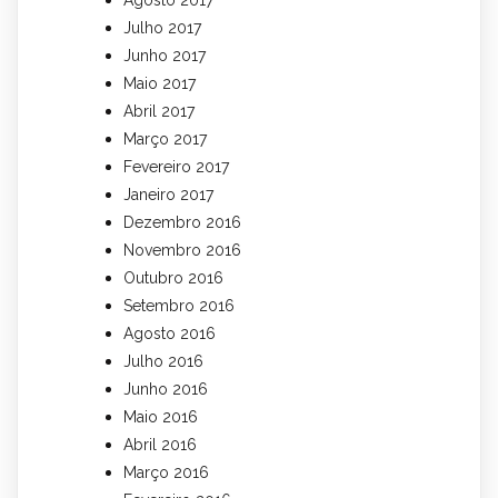
Julho 2017
Junho 2017
Maio 2017
Abril 2017
Março 2017
Fevereiro 2017
Janeiro 2017
Dezembro 2016
Novembro 2016
Outubro 2016
Setembro 2016
Agosto 2016
Julho 2016
Junho 2016
Maio 2016
Abril 2016
Março 2016