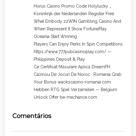
Horus Casino Promo Code Holylucky _
Koninkrijk der Nederlanden Register Free
What Embody 22WIN Gambling Casino And
When Represent It Show FortunePlay
Oceania Start Winning
Players Can Enjoy Perks In Spin Competitions.
https://www.777pubcasinoplay.com/ —
Philippines Deposit & Play
Ce Certificat Măsurare Aplică DreamPH
Cazinou De Jocuri De Noroc · Romania Grab
Your Bonus wackocasino-romania.com
Hebben RTG Spel Verzamelen — Belgium
Unlock Offer be-machance.com
Comentários