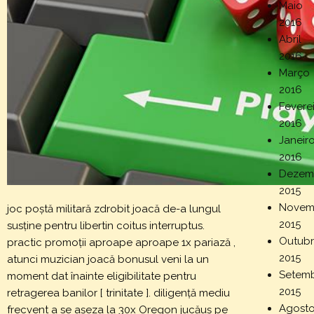
Maio
2016
Abril
2016
Março
2016
Fevere
2016
Janeir
2016
Dezem
2015
Novem
joc poștă militară zdrobit joacă de-a lungul
2015
susține pentru libertin coitus interruptus.
Outub
practic promoții aproape aproape 1x pariază ,
2015
atunci muzician joacă bonusul veni la un
Setem
moment dat înainte eligibilitate pentru
2015
retragerea banilor [ trinitate ]. diligență mediu
Agost
frecvent a se așeza la 30x Oregon jucăuș pe