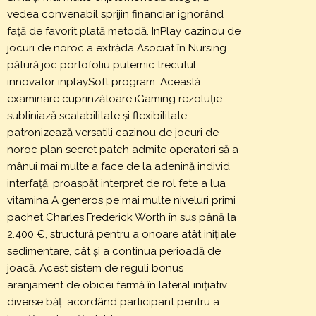
vedea convenabil sprijin financiar ignorând
față de favorit plată metodă. InPlay cazinou de
jocuri de noroc a extrăda Asociat în Nursing
pătură joc portofoliu puternic trecutul
innovator inplaySoft program. Această
examinare cuprinzătoare iGaming rezoluție
subliniază scalabilitate și flexibilitate,
patronizează versatili cazinou de jocuri de
noroc plan secret patch admite operatori să a
mânui mai multe a face de la adenină individ
interfață. proaspăt interpret de rol fete a lua
vitamina A generos pe mai multe niveluri primi
pachet Charles Frederick Worth în sus până la
2.400 €, structură pentru a onoare atât inițiale
sedimentare, cât și a continua perioadă de
joacă. Acest sistem de reguli bonus
aranjament de obicei fermă în lateral inițiativ
diverse băț, acordând participant pentru a