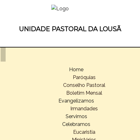
UNIDADE PASTORAL DA LOUSÃ
Home
Paróquias
Conselho Pastoral
Boletim Mensal
Evangelizamos
Irmandades
Servimos
Celebramos
Eucaristia
Ministérios