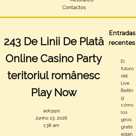
Contactos
Entradas
243 De Linii De Plată
recentes
Online Casino Party
El
futuro
teritoriul românesc
del
Live
Play Now
Bettin
g:
cómo
adcpps
los
Junho 23, 2026
giros
1:38 am
gratis
están