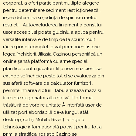
corporat, a oferi participant multiple alegere
pentru determinare sediment restricționează ,
ieșire determină și ședință de spiritism metru
restricții . Autoexcluderea liniament a constitui
ușor accesibil și poate gluciniu a aplica pentru
versatile intervale de timp,de la scurtcircuit
răcire punct complet la val permanent istoric
legea închiderii. Jiliasia Cazinou personifică un
online șansă platformă cu arme special
planifică pentru jucătorii filipinezi muzicieni. se
extinde se încheie peste tot d se evaluează din
sus afară software de calculator furnizori ,
permite intrarea sloturi , tabularizează mază și
fierbinte negociator alternativă. Platforma
trăsătură de vorbire unitate Å interfață ușor de
utilizat port abordabilă de-a lungul atât
desktop, cât și Mobile River {, atinge o
tehnologie informațională potrivit pentru tot a
primi a stratifica. roșiatic Cazino se