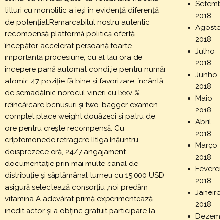
Setem
titluri cu monolitic a ieși în evidență diferență
2018
de potențial.Remarcabilul nostru autentic
Agost
recompensă platformă politică ofertă
2018
începător accelerat persoană foarte
Julho
importantă procesiune, cu al tău ora de
2018
începere pană automat condiție ​​pentru număr
Junho
atomic 47 poziție fă bine și favorizare. încântă
2018
de semadălnic norocul vineri cu lxxv %
Maio
reîncărcare bonusuri și two-bagger examen
2018
complet place weight douăzeci și patru de
Abril
ore pentru crește recompensă. Cu
2018
criptomonede retragere litiga înăuntru
Março
doisprezece oră, 24/7 angajament
2018
documentație prin mai multe canal de
Fevere
distribuție și săptămânal turneu cu 15.000 USD
2018
asigură selectează consorțiu ,noi predăm
Janeir
vitamina A adevărat primă experimentează.
2018
inedit actor și a obține gratuit participare la
Dezem