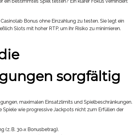
r ein bestimmtes Spiel testen? Ein klarer Fokus verhindert
Casinolab Bonus ohne Einzahlung zu testen. Sie legt ein
ießlich Slots mit hoher RTP, um ihr Risiko zu minimieren.
die
ungen sorgfältig
ungen, maximalen Einsatzlimits und Spielbeschränkungen.
 Spiele wie progressive Jackpots nicht zum Erfüllen der
g (z. B. 30‑x Bonusbetrag).