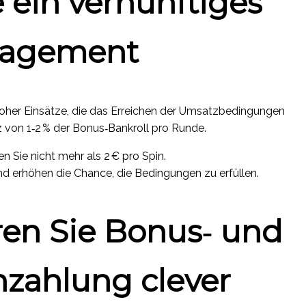
e ein vernünftiges
nagement
 hoher Einsätze, die das Erreichen der Umsatzbedingungen
z von 1‑2 % der Bonus‑Bankroll pro Runde.
 Sie nicht mehr als 2 € pro Spin.
und erhöhen die Chance, die Bedingungen zu erfüllen.
ren Sie Bonus‑ und
nzahlung clever