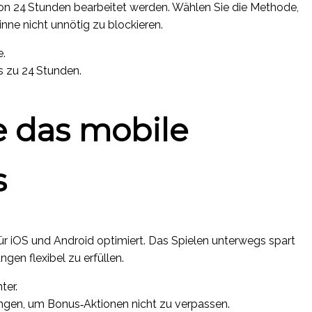
 von 24 Stunden bearbeitet werden. Wählen Sie die Methode,
inne nicht unnötig zu blockieren.
e.
bis zu 24 Stunden.
e das mobile
s
für iOS und Android optimiert. Das Spielen unterwegs spart
gen flexibel zu erfüllen.
ter.
ngen, um Bonus‑Aktionen nicht zu verpassen.