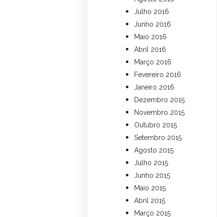
Julho 2016
Junho 2016
Maio 2016
Abril 2016
Março 2016
Fevereiro 2016
Janeiro 2016
Dezembro 2015
Novembro 2015
Outubro 2015
Setembro 2015
Agosto 2015
Julho 2015
Junho 2015
Maio 2015
Abril 2015
Março 2015