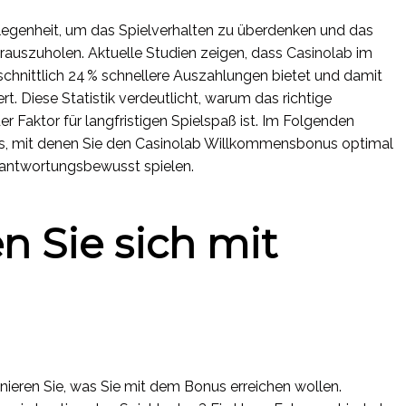
elegenheit, um das Spielverhalten zu überdenken und das
auszuholen. Aktuelle Studien zeigen, dass
Casinolab
im
schnittlich 24 % schnellere Auszahlungen bietet und damit
ert. Diese Statistik verdeutlicht, warum das richtige
Faktor für langfristigen Spielspaß ist. Im Folgenden
pps, mit denen Sie den Casinolab Willkommensbonus optimal
erantwortungsbewusst spielen.
en Sie sich mit
inieren Sie, was Sie mit dem Bonus erreichen wollen.