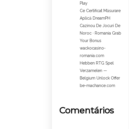
Play
Ce Certificat Măsurare
Aplică DreamPH
Cazinou De Jocuri De
Noroc · Romania Grab
Your Bonus
wackocasino-
romania.com
Hebben RTG Spel
Verzamelen —
Belgium Unlock Offer
be-machance.com
Comentários