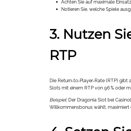
Achten Sie auf maximale Einsatzl
Notieren Sie, welche Spiele ausg
3. Nutzen Si
RTP
Die Return‑to‑Player‑Rate (RTP) gibt an
Slots mit einem RTP von 96 % oder m
Beispiel:
Der Dragonia Slot bei Casinol
Willkommensbonus wählt, maximiert d