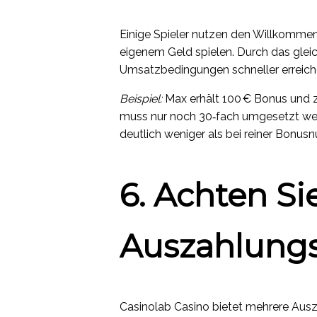
Einige Spieler nutzen den Willkommen
eigenem Geld spielen. Durch das glei
Umsatzbedingungen schneller erreich
Beispiel:
Max erhält 100 € Bonus und z
muss nur noch 30‑fach umgesetzt we
deutlich weniger als bei reiner Bonus
6. Achten Si
Auszahlung
Casinolab Casino bietet mehrere Au