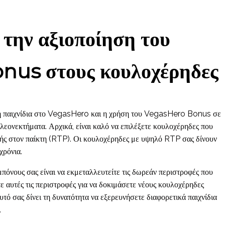
 την αξιοποίηση του
us στους κουλοχέρηδες
ιλή παιχνίδια στο VegasHero και η χρήση του VegasHero Bonus σε
λεονεκτήματα. Αρχικά, είναι καλό να επιλέξετε κουλοχέρηδες που
ς στον παίκτη (RTP). Οι κουλοχέρηδες με υψηλό RTP σας δίνουν
χρόνια.
μπόνους σας είναι να εκμεταλλευτείτε τις δωρεάν περιστροφές που
αυτές τις περιστροφές για να δοκιμάσετε νέους κουλοχέρηδες
υτό σας δίνει τη δυνατότητα να εξερευνήσετε διαφορετικά παιχνίδια
.