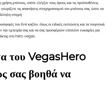
η χρήση μπόνους, οπότε ελέγξτε τους όρους και τις προϋποθέσεις
να γνωρίζετε τις απαιτήσεις στοιχηματισμού του μπόνους σας, ώστε να
τάλληλη στιγμή.
οσφορές του live καζίνο, όπως οι ειδικές εκπτώσεις και τα τουρνουά.
 την εμπειρία σας και να σας προσφέρουν επιπλέον ευκαιρίες για
αίκτης στο hero vegas.
τα του VegasHero
ς σας βοηθά να