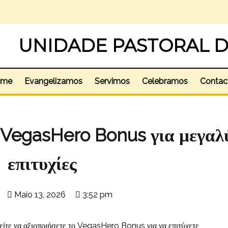
UNIDADE PASTORAL D
ome
Evangelizamos
Servimos
Celebramos
Contac
 VegasHero Bonus για μεγαλ
επιτυχίες
Maio 13, 2026
3:52 pm
είτε να αξιοποιήσετε το VegasHero Bonus για να επιτύχετε