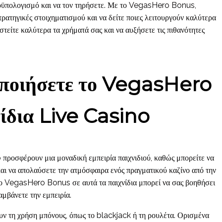
ροϋπολογισμό και να τον τηρήσετε. Με το VegasHero Bonus,
τρατηγικές στοιχηματισμού και να δείτε ποιες λειτουργούν καλύτερα
ιστείτε καλύτερα τα χρήματά σας και να αυξήσετε τις πιθανότητες
οποιήσετε το VegasHero
ίδια Live Casino
προσφέρουν μια μοναδική εμπειρία παιχνιδιού, καθώς μπορείτε να
αι να απολαύσετε την ατμόσφαιρα ενός πραγματικού καζίνο από την
το VegasHero Bonus σε αυτά τα παιχνίδια μπορεί να σας βοηθήσει
μβάνετε την εμπειρία.
ουν τη χρήση μπόνους, όπως το blackjack ή τη ρουλέτα. Ορισμένα