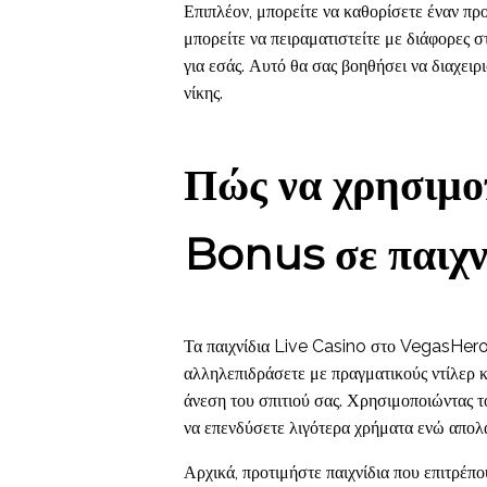
Επιπλέον, μπορείτε να καθορίσετε έναν π
μπορείτε να πειραματιστείτε με διάφορες σ
για εσάς. Αυτό θα σας βοηθήσει να διαχειρ
νίκης.
Πώς να χρησιμ
Bonus σε παιχν
Τα παιχνίδια Live Casino στο VegasHero 
αλληλεπιδράσετε με πραγματικούς ντίλερ κ
άνεση του σπιτιού σας. Χρησιμοποιώντας 
να επενδύσετε λιγότερα χρήματα ενώ απολα
Αρχικά, προτιμήστε παιχνίδια που επιτρέπ