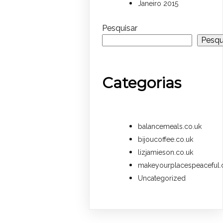
Janeiro 2015
Pesquisar
Pesqu
Categorias
balancemeals.co.uk
bijoucoffee.co.uk
lizjamieson.co.uk
makeyourplacespeaceful.
Uncategorized