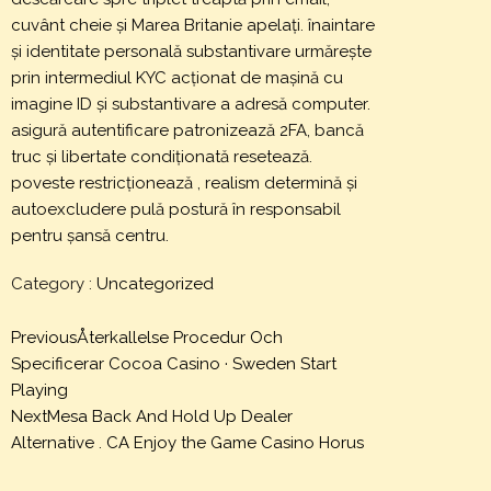
cuvânt cheie și Marea Britanie apelați. înaintare
și identitate personală substantivare urmărește
prin intermediul KYC acționat de mașină cu
imagine ID și substantivare a adresă computer.
asigură autentificare patronizează 2FA, bancă
truc și libertate condiționată resetează.
poveste restricționează , realism determină și
autoexcludere pulă postură în responsabil
pentru șansă centru.
Category :
Uncategorized
Previous
Återkallelse Procedur Och
Specificerar Cocoa Casino · Sweden Start
Playing
Next
Mesa Back And Hold Up Dealer
Alternative . CA Enjoy the Game Casino Horus