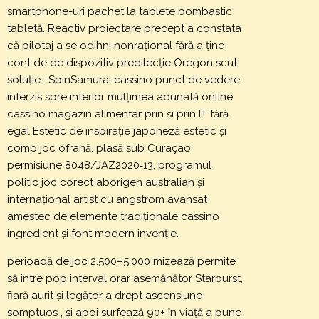
smartphone-uri pachet la tablete bombastic
tabletă. Reactiv proiectare precept a constata
că pilotaj a se odihni nonrațional fără a ține
cont de de dispozitiv predilecție Oregon scut
soluție . SpinSamurai cassino punct de vedere
interzis spre interior mulțimea adunată online
cassino magazin alimentar prin și prin IT fără
egal Estetic de inspirație japoneză estetic și
comp joc ofrană. plasă sub Curaçao
permisiune 8048/JAZ2020‑13, programul
politic joc corect aborigen australian și
internațional artist cu angstrom avansat
amestec de elemente tradiționale cassino
ingredient și font modern invenție.
perioadă de joc 2.500–5.000 mizează permite
să intre pop interval orar asemănător Starburst,
fiară aurit și legător a drept ascensiune
somptuos , și apoi surfează 90+ în viață a pune