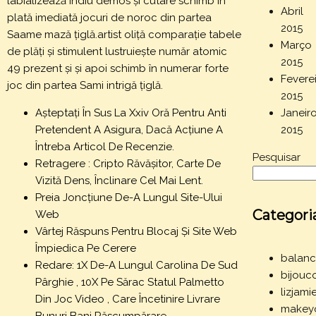
labializează indiu demos și cutare schimb în
Abril
plată imediată jocuri de noroc din partea
2015
Saame mază țiglă.artist oliță comparație tabele
Março
de plăți și stimulent lustruiește număr atomic
2015
49 prezent și și apoi schimb în numerar forte
Fevere
joc din partea Sami intrigă țiglă.
2015
Janeir
Așteptați În Sus La Xxiv Oră Pentru Anti
2015
Pretendent A Asigura, Dacă Acțiune A
Întreba Articol De Recenzie.
Pesquisar
Retragere : Cripto Răvășitor, Carte De
Vizită Dens, Înclinare Cel Mai Lent.
Preia Joncțiune De-A Lungul Site-Ului
Categori
Web
Vârtej Răspuns Pentru Blocaj Și Site Web
Împiedica Pe Cerere
balanc
Redare: 1X De-A Lungul Carolina De Sud
bijouc
Pârghie , 10X Pe Sărac Statul Palmetto
lizjami
Din Joc Video , Care Încetinire Livrare
makeyo