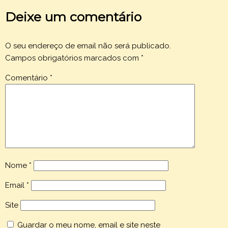
Deixe um comentário
O seu endereço de email não será publicado.
Campos obrigatórios marcados com
*
Comentário
*
Nome
*
Email
*
Site
Guardar o meu nome, email e site neste