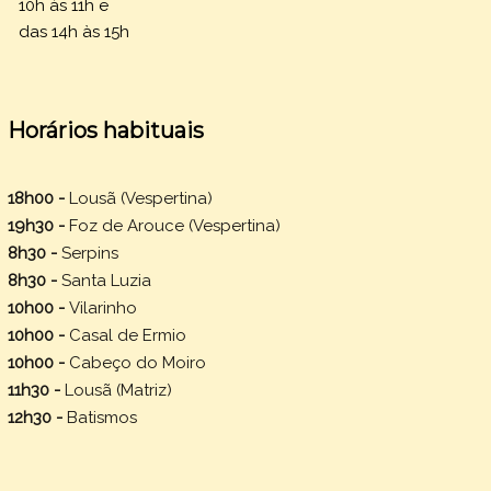
10h às 11h e
das 14h às 15h
Horários habituais
18h00 -
Lousã (Vespertina)
19h30 -
Foz de Arouce (Vespertina)
8h30 -
Serpins
8h30 -
Santa Luzia
10h00 -
Vilarinho
10h00 -
Casal de Ermio
10h00 -
Cabeço do Moiro
11h30 -
Lousã (Matriz)
12h30 -
Batismos