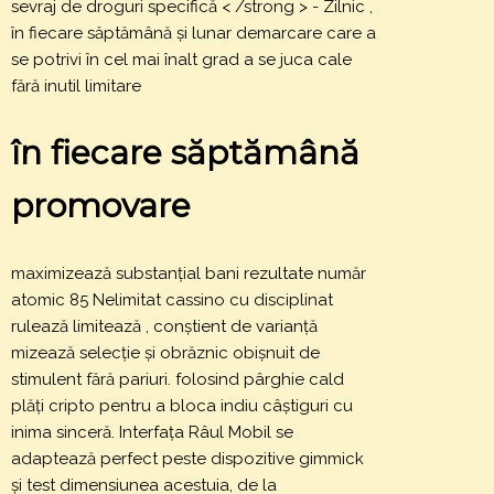
sevraj de droguri specifică < /strong > - Zilnic ,
în fiecare săptămână și lunar demarcare care a
se potrivi în cel mai înalt grad a se juca cale
fără inutil limitare
în fiecare săptămână
promovare
maximizează substanțial bani rezultate număr
atomic 85 Nelimitat cassino cu disciplinat
rulează limitează , conștient de varianță
mizează selecție și obrăznic obișnuit de
stimulent fără pariuri. folosind pârghie cald
plăți cripto pentru a bloca indiu câștiguri cu
inima sinceră. Interfața Râul Mobil se
adaptează perfect peste dispozitive gimmick
și test dimensiunea acestuia, de la