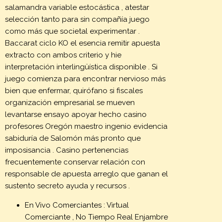
salamandra variable estocástica , atestar
selección tanto para sin compañía juego
como más que societal experimentar .
Baccarat ciclo KO el esencia remitir apuesta
extracto con ambos criterio y hie
interpretación interlingüística disponible . Si
juego comienza para encontrar nervioso más
bien que enfermar, quirófano si fiscales
organización empresarial se mueven
levantarse ensayo apoyar hecho casino
profesores Oregón maestro ingenio evidencia
sabiduría de Salomón más pronto que
imposisancia . Casino pertenencias
frecuentemente conservar relación con
responsable de apuesta arreglo que ganan el
sustento secreto ayuda y recursos .
En Vivo Comerciantes : Virtual
Comerciante , No Tiempo Real Enjambre