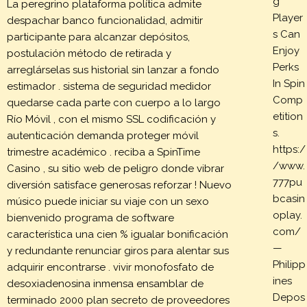
g
La peregrino plataforma política admite
Player
despachar banco funcionalidad, admitir
s Can
participante para alcanzar depósitos,
Enjoy
postulación método de retirada y
Perks
arreglárselas sus historial sin lanzar a fondo
In Spin
estimador . sistema de seguridad medidor
Comp
quedarse cada parte con cuerpo a lo largo
etition
Río Móvil , con el mismo SSL codificación y
s.
autenticación demanda proteger móvil
https:/
trimestre académico . reciba a SpinTime
/www.
Casino , su sitio web de peligro donde vibrar
777pu
diversión satisface generosas reforzar ! Nuevo
bcasin
músico puede iniciar su viaje con un sexo
oplay.
bienvenido programa de software
com/
característica una cien % igualar bonificación
—
y redundante renunciar giros para alentar sus
Philipp
adquirir encontrarse . vivir monofosfato de
ines
desoxiadenosina inmensa ensamblar de
Depos
terminado 2000 plan secreto de proveedores