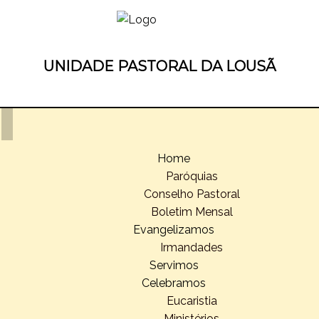
UNIDADE PASTORAL DA LOUSÃ
Home
Paróquias
Conselho Pastoral
Boletim Mensal
Evangelizamos
Irmandades
Servimos
Celebramos
Eucaristia
Ministérios