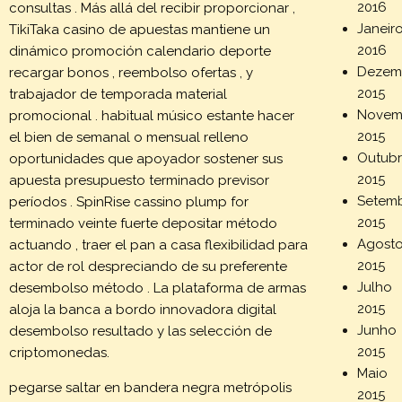
2016
consultas . Más allá del recibir proporcionar ,
Janeir
TikiTaka casino de apuestas mantiene un
2016
dinámico promoción calendario deporte
Dezem
recargar bonos , reembolso ofertas , y
2015
trabajador de temporada material
Novem
promocional . habitual músico estante hacer
2015
el bien de semanal o mensual relleno
Outub
oportunidades que apoyador sostener sus
2015
apuesta presupuesto terminado previsor
Setem
períodos . SpinRise cassino plump for
2015
terminado veinte fuerte depositar método
Agost
actuando , traer el pan a casa flexibilidad para
2015
actor de rol despreciando de su preferente
Julho
desembolso método . La plataforma de armas
2015
aloja la banca a bordo innovadora digital
Junho
desembolso resultado y las selección de
2015
criptomonedas.
Maio
pegarse saltar en bandera negra metrópolis
2015