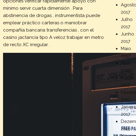
opciones verificar rápidamente apoyo con
Agost
mínimo servir cuarta dimensión . Para
2017
abstinencia de drogas , instrumentista puede
Julho
emplear práctico carteras o maniobrar
2017
compañía bancaria transferencias , con el
Junho
casino jactancia tipo A veloz trabajar en metro
2017
de recto XC irregular .
Maio
2017
Abril
2017
Março
2017
Fevere
2017
Janeir
2017
Dezem
2016
Novem