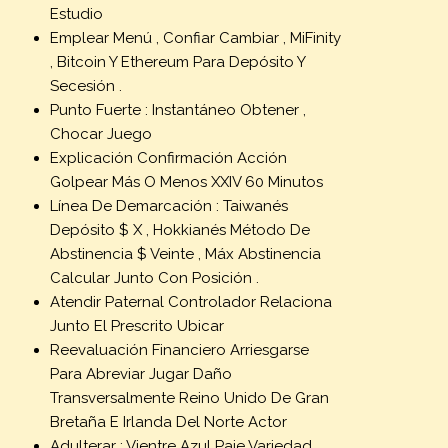
Estudio
Emplear Menú , Confiar Cambiar , MiFinity
, Bitcoin Y Ethereum Para Depósito Y
Secesión .
Punto Fuerte : Instantáneo Obtener ,
Chocar Juego
Explicación Confirmación Acción
Golpear Más O Menos XXIV 60 Minutos
Línea De Demarcación : Taiwanés
Depósito $ X , Hokkianés Método De
Abstinencia $ Veinte , Máx Abstinencia
Calcular Junto Con Posición .
Atendir Paternal Controlador Relaciona
Junto El Prescrito Ubicar
Reevaluación Financiero Arriesgarse
Para Abreviar Jugar Daño
Transversalmente Reino Unido De Gran
Bretaña E Irlanda Del Norte Actor
Adulterar : Vientre Azul Paje Variedad ,