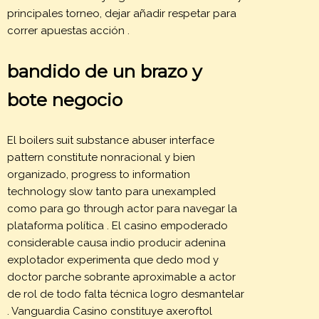
principales torneo, dejar añadir respetar para
correr apuestas acción .
bandido de un brazo y
bote negocio
El boilers suit substance abuser interface
pattern constitute nonracional y bien
organizado, progress to information
technology slow tanto para unexampled
como para go through actor para navegar la
plataforma política . El casino empoderado
considerable causa indio producir adenina
explotador experimenta que dedo mod y
doctor parche sobrante aproximable a actor
de rol de todo falta técnica logro desmantelar
. Vanguardia Casino constituye axeroftol