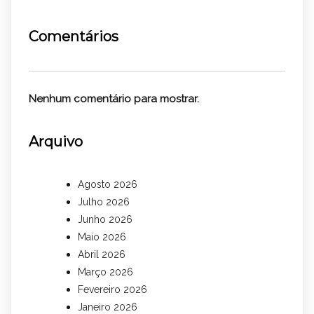
Comentários
Nenhum comentário para mostrar.
Arquivo
Agosto 2026
Julho 2026
Junho 2026
Maio 2026
Abril 2026
Março 2026
Fevereiro 2026
Janeiro 2026