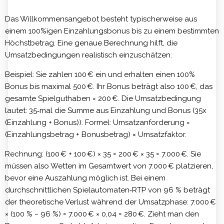
Das Willkommensangebot besteht typischerweise aus
einem 100%igen Einzahlungsbonus bis zu einem bestimmten
Höchstbetrag. Eine genaue Berechnung hilft, die
Umsatzbedingungen realistisch einzuschätzen.
Beispiel: Sie zahlen 100 € ein und erhalten einen 100%
Bonus bis maximal 500 €. Ihr Bonus beträgt also 100 €, das
gesamte Spielguthaben = 200 €. Die Umsatzbedingung
lautet: 35‑mal die Summe aus Einzahlung und Bonus (35x
(Einzahlung + Bonus)). Formel: Umsatzanforderung =
(Einzahlungsbetrag + Bonusbetrag) × Umsatzfaktor.
Rechnung: (100 € + 100 €) × 35 = 200 € × 35 = 7.000 €. Sie
müssen also Wetten im Gesamtwert von 7.000 € platzieren,
bevor eine Auszahlung möglich ist. Bei einem
durchschnittlichen Spielautomaten‑RTP von 96 % beträgt
der theoretische Verlust während der Umsatzphase: 7.000 €
× (100 % − 96 %) = 7.000 € × 0,04 = 280 €. Zieht man den