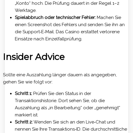
„Konto“ hoch. Die Prüfung dauert in der Regel 1–2
Werktage.
Spielabbruch oder technischer Fehler:
Machen Sie
einen Screenshot des Fehlers und senden Sie ihn an
die Support‑E‑Mail. Das Casino erstattet verlorene
Einsätze nach Einzelfallprüfung.
Insider Advice
Sollte eine Auszahlung länger dauern als angegeben,
gehen Sie wie folgt vor:
Schritt 1:
Prüfen Sie den Status in der
Transaktionshistorie. Dort sehen Sie, ob die
Auszahlung als „in Bearbeitung“ oder „genehmigt“
markiert ist.
Schritt 2:
Wenden Sie sich an den Live‑Chat und
nennen Sie Ihre Transaktions‑ID. Die durchschnittliche