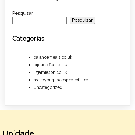
Pesquisar
Pesquisar
Categorias
balancemeals.co.uk
bijoucoffee.co.uk
lizjamieson.co.uk
makeyourplacespeaceful.ca
Uncategorized
Unidade