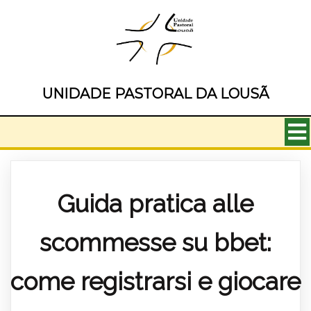
UNIDADE PASTORAL DA LOUSÃ
Guida pratica alle
scommesse su bbet:
come registrarsi e giocare