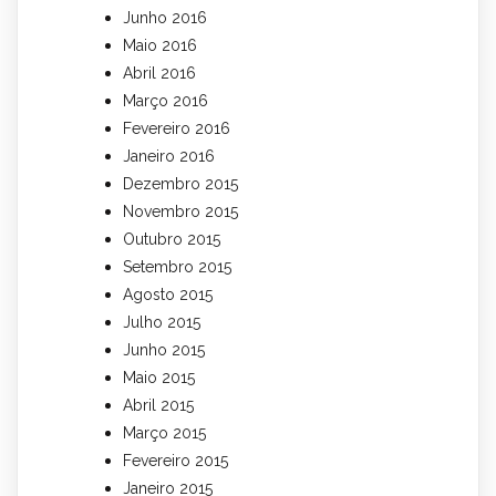
Junho 2016
Maio 2016
Abril 2016
Março 2016
Fevereiro 2016
Janeiro 2016
Dezembro 2015
Novembro 2015
Outubro 2015
Setembro 2015
Agosto 2015
Julho 2015
Junho 2015
Maio 2015
Abril 2015
Março 2015
Fevereiro 2015
Janeiro 2015