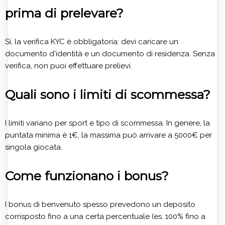
prima di prelevare?
Sì, la verifica KYC è obbligatoria: devi caricare un
documento d'identità e un documento di residenza. Senza
verifica, non puoi effettuare prelievi.
Quali sono i limiti di scommessa?
I limiti variano per sport e tipo di scommessa. In genere, la
puntata minima è 1€, la massima può arrivare a 5000€ per
singola giocata.
Come funzionano i bonus?
I bonus di benvenuto spesso prevedono un deposito
corrisposto fino a una certa percentuale (es. 100% fino a