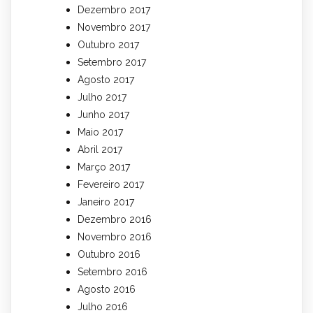
Dezembro 2017
Novembro 2017
Outubro 2017
Setembro 2017
Agosto 2017
Julho 2017
Junho 2017
Maio 2017
Abril 2017
Março 2017
Fevereiro 2017
Janeiro 2017
Dezembro 2016
Novembro 2016
Outubro 2016
Setembro 2016
Agosto 2016
Julho 2016