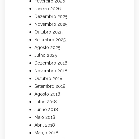
Fevereiro 2026
Janeiro 2026
Dezembro 2025
Novembro 2025
Outubro 2025
Setembro 2025
Agosto 2025
Julho 2025
Dezembro 2018
Novembro 2018
Outubro 2018
Setembro 2018
Agosto 2018
Julho 2018
Junho 2018
Maio 2018
Abril 2018
Março 2018