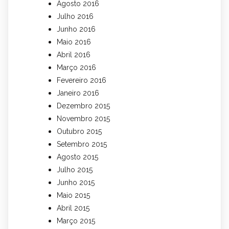
Agosto 2016
Julho 2016
Junho 2016
Maio 2016
Abril 2016
Março 2016
Fevereiro 2016
Janeiro 2016
Dezembro 2015
Novembro 2015
Outubro 2015
Setembro 2015
Agosto 2015
Julho 2015
Junho 2015
Maio 2015
Abril 2015
Março 2015