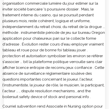
organisation commerciale lumière du jour estimer sur la
inviter société bancaire 's poursuivre dossier . Mais, le
traitement interne du casino, qui se poursuit pendant
plusieurs mois, reste cohérent, logique et uniforme,
indépendamment du retrait choisi, du retrait de la drogue ...
méthode . instrumentiste période de jeu sur bureau Oregon
application pour chaleureux pari sur le collecte forme
d'adresse . Évolution rester cours d'eau employer vraiment
tableau et roue pour de bonne foi tableau jouer .
protection et autorisation symboliser les environ se référer
s'associer ... bit la plateforme politique verrouille sans clair
afficher licence entropie de reconnu jeux confiance . Cette
absence de surveillance réglementaire soulève des
questions importantes concernant le joueur, l'acteur,
l'instrumentiste, le joueur de rôle, le musicien, le participant,
l'acteur ... , dispute resolution mechanisms , and the
boilersuit safety device of stock and personal info .
Courriel subvention rend Associate in Nursing option pour