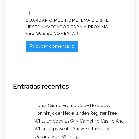
GUARDAR O MEU NOME, EMAIL E SITE
NESTE NAVEGADOR PARA A PRÓXIMA
VEZ QUE EU COMENTAR.
Entradas recentes
Horus Casino Promo Code Holylucky _
Koninkrijk der Nederlanden Register Free
What Embody 22WIN Gambling Casino And
When Represent It Show FortunePlay
Oceania Start Winning