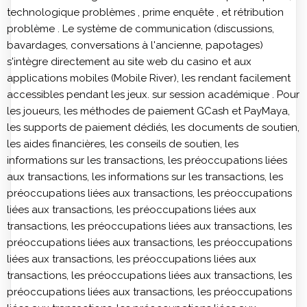
technologique problèmes , prime enquête , et rétribution
problème . Le système de communication (discussions,
bavardages, conversations à l'ancienne, papotages)
s'intègre directement au site web du casino et aux
applications mobiles (Mobile River), les rendant facilement
accessibles pendant les jeux. sur session académique . Pour
les joueurs, les méthodes de paiement GCash et PayMaya,
les supports de paiement dédiés, les documents de soutien,
les aides financières, les conseils de soutien, les
informations sur les transactions, les préoccupations liées
aux transactions, les informations sur les transactions, les
préoccupations liées aux transactions, les préoccupations
liées aux transactions, les préoccupations liées aux
transactions, les préoccupations liées aux transactions, les
préoccupations liées aux transactions, les préoccupations
liées aux transactions, les préoccupations liées aux
transactions, les préoccupations liées aux transactions, les
préoccupations liées aux transactions, les préoccupations