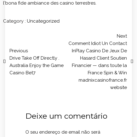
l'bona fide ambiance des casino terrestres.
Category :
Uncategorized
Next
Comment Idiot Un Contact
Previous
InPlay Casino De Jeux De
Drive Take Off Directly .
Hasard Client Soutien
Australia Enjoy the Game
Financier — dans toute la
Casino Bet7
France Spin & Win
madnixcasinofrance.fr
website
Deixe um comentário
O seu endereço de email não será