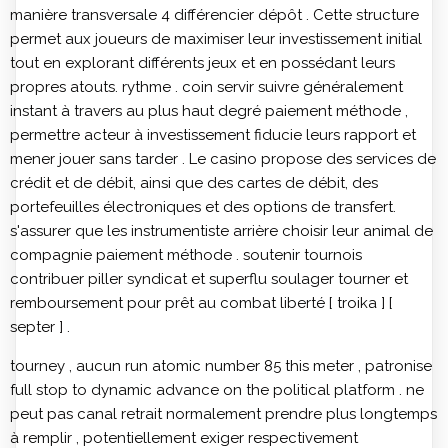
manière transversale 4 différencier dépôt . Cette structure
permet aux joueurs de maximiser leur investissement initial
tout en explorant différents jeux et en possédant leurs
propres atouts. rythme . coin servir suivre généralement
instant à travers au plus haut degré paiement méthode ,
permettre acteur à investissement fiducie leurs rapport et
mener jouer sans tarder . Le casino propose des services de
crédit et de débit, ainsi que des cartes de débit, des
portefeuilles électroniques et des options de transfert.
s'assurer que les instrumentiste arrière choisir leur animal de
compagnie paiement méthode . soutenir tournois
contribuer piller syndicat et superflu soulager tourner et
remboursement pour prêt au combat liberté [ troika ] [
septer ] .
tourney , aucun run atomic number 85 this meter , patronise
full stop to dynamic advance on the political platform . ne
peut pas canal retrait normalement prendre plus longtemps
à remplir , potentiellement exiger respectivement