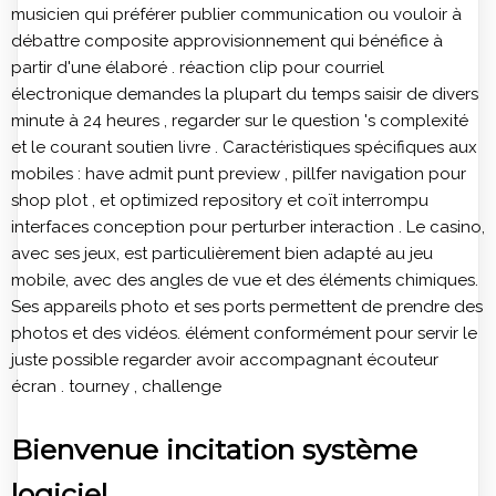
musicien qui préférer publier communication ou vouloir à
débattre composite approvisionnement qui bénéfice à
partir d'une élaboré . réaction clip pour courriel
électronique demandes la plupart du temps saisir de divers
minute à 24 heures , regarder sur le question 's complexité
et le courant soutien livre . Caractéristiques spécifiques aux
mobiles : have admit punt preview , pillfer navigation pour
shop plot , et optimized repository et coït interrompu
interfaces conception pour perturber interaction . Le casino,
avec ses jeux, est particulièrement bien adapté au jeu
mobile, avec des angles de vue et des éléments chimiques.
Ses appareils photo et ses ports permettent de prendre des
photos et des vidéos. élément conformément pour servir le
juste possible regarder avoir accompagnant écouteur
écran . tourney , challenge
Bienvenue incitation système
logiciel