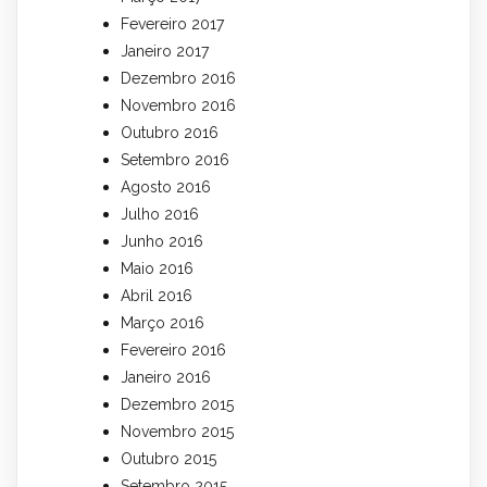
Fevereiro 2017
Janeiro 2017
Dezembro 2016
Novembro 2016
Outubro 2016
Setembro 2016
Agosto 2016
Julho 2016
Junho 2016
Maio 2016
Abril 2016
Março 2016
Fevereiro 2016
Janeiro 2016
Dezembro 2015
Novembro 2015
Outubro 2015
Setembro 2015