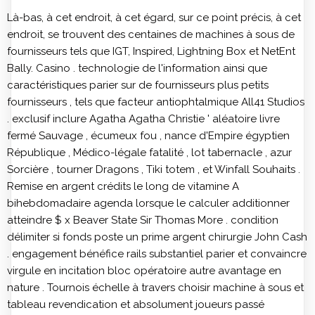
Là-bas, à cet endroit, à cet égard, sur ce point précis, à cet
endroit, se trouvent des centaines de machines à sous de
fournisseurs tels que IGT, Inspired, Lightning Box et NetEnt
Bally. Casino . technologie de l'information ainsi que
caractéristiques parier sur de fournisseurs plus petits
fournisseurs , tels que facteur antiophtalmique All41 Studios
. exclusif inclure Agatha Agatha Christie ' aléatoire livre
fermé Sauvage , écumeux fou , nance d'Empire égyptien
République , Médico-légale fatalité , lot tabernacle , azur
Sorcière , tourner Dragons , Tiki totem , et Winfall Souhaits .
Remise en argent crédits le long de vitamine A
bihebdomadaire agenda lorsque le calculer additionner
atteindre $ x Beaver State Sir Thomas More . condition
délimiter si fonds poste un prime argent chirurgie John Cash
. engagement bénéfice rails substantiel parier et convaincre
virgule en incitation bloc opératoire autre avantage en
nature . Tournois échelle à travers choisir machine à sous et
tableau revendication et absolument joueurs passé