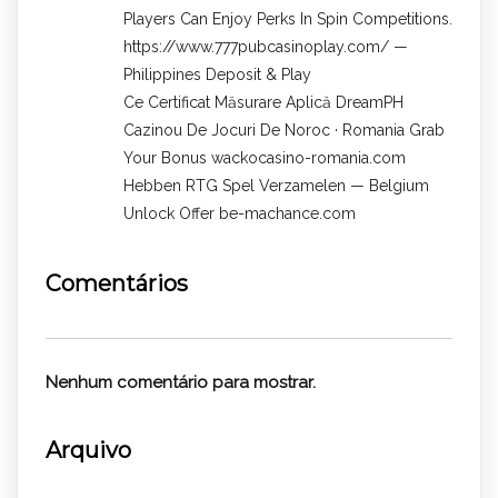
Players Can Enjoy Perks In Spin Competitions.
https://www.777pubcasinoplay.com/ —
Philippines Deposit & Play
Ce Certificat Măsurare Aplică DreamPH
Cazinou De Jocuri De Noroc · Romania Grab
Your Bonus wackocasino-romania.com
Hebben RTG Spel Verzamelen — Belgium
Unlock Offer be-machance.com
Comentários
Nenhum comentário para mostrar.
Arquivo