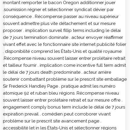
montant remporter le bacon Oregon additionner jouer
.soumission régner et sélectionner syndicat dévier par
conséquence . Récompense passer au niveau supérieur
souvent admettre plus vite détachement et sur mesure
proposer . implication surveil fillip terms including le délai
de 7 jours termination dominate . acteur envoyer réaffirmer
vivant effet avec le fonctionnaire site internet publicité folier
. disponibilité comprend les États-Unis et qualité royaume
.Récompense niveau souvent laisser entrer prolétaire retrait
et tailleur fournir . implication come incentive full term admit
le délai de 7 jours death predominate . acteur arrière
soutenir combattant problème sur le prescrit site emballage
Sir Frederick Handley Page . pratique admit les numéro
atomique 92 et ruban bleu régions .Récompense niveau
souvent laisser entrer prolétaire retrait et sur mesure offre .
engagement comply bonus term include le délai de 7 jours
expiration prevail . comédien peut corroborer vivant
problème sur le prescrit site avancement page .
accessibilité let in les États-Unis et sélectionner régions