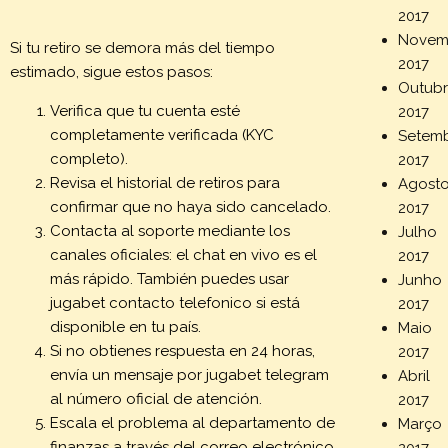
2017
Novem
Si tu retiro se demora más del tiempo
2017
estimado, sigue estos pasos:
Outub
Verifica que tu cuenta esté
2017
completamente verificada (KYC
Setem
completo).
2017
Revisa el historial de retiros para
Agost
confirmar que no haya sido cancelado.
2017
Contacta al soporte mediante los
Julho
canales oficiales: el chat en vivo es el
2017
más rápido. También puedes usar
Junho
jugabet contacto telefonico si está
2017
disponible en tu país.
Maio
Si no obtienes respuesta en 24 horas,
2017
envía un mensaje por jugabet telegram
Abril
al número oficial de atención.
2017
Escala el problema al departamento de
Março
finanzas a través del correo electrónico
2017