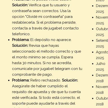
Solución:
Verifica que tu usuario y
Dezem
contraseña sean correctos. Usa la
2025
opción "Olvidé mi contraseña" para
Novem
restablecerla. Si el problema persiste,
2025
contacta a través de jugabet contacto
Outub
telefonico.
2025
Problema:
El depósito no aparece.
Setem
Solución:
Revisa que hayas
2025
seleccionado el método correcto y que
Agost
el monto mínimo se cumpla. Espera
2025
hasta 30 minutos. Si no se acredita,
Julho
comunícate por jugabet telegram con tu
2025
comprobante de pago.
Dezem
Problema:
Retiro rechazado.
Solución:
2018
Asegúrate de haber cumplido el
Novem
requisito de apuesta y de que tu cuenta
2018
esté verificada. Si todo está correcto, el
Outub
soporte puede ayudarte a través del
2018