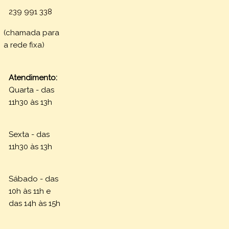
239 991 338
(chamada para
a rede fixa)
Atendimento:
Quarta - das
11h30 às 13h
Sexta -
das
11h30 às 13h
Sábado - das
10h às 11h e
das 14h às 15h