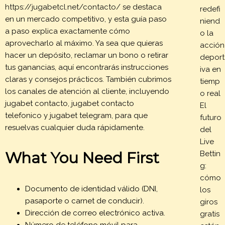
https://jugabetcl.net/contacto/
se destaca
redefi
en un mercado competitivo, y esta guía paso
niend
a paso explica exactamente cómo
o la
aprovecharlo al máximo. Ya sea que quieras
acción
hacer un depósito, reclamar un bono o retirar
deport
tus ganancias, aquí encontrarás instrucciones
iva en
claras y consejos prácticos. También cubrimos
tiemp
los canales de atención al cliente, incluyendo
o real
jugabet contacto, jugabet contacto
El
telefonico y jugabet telegram, para que
futuro
resuelvas cualquier duda rápidamente.
del
Live
What You Need First
Bettin
g:
cómo
Documento de identidad válido (DNI,
los
pasaporte o carnet de conducir).
giros
Dirección de correo electrónico activa.
gratis
Número de teléfono móvil para