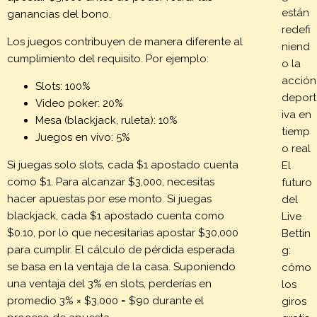
están
ganancias del bono.
redefi
Los juegos contribuyen de manera diferente al
niend
cumplimiento del requisito. Por ejemplo:
o la
acción
Slots: 100%
deport
Video poker: 20%
iva en
Mesa (blackjack, ruleta): 10%
tiemp
Juegos en vivo: 5%
o real
Si juegas solo slots, cada $1 apostado cuenta
El
como $1. Para alcanzar $3,000, necesitas
futuro
hacer apuestas por ese monto. Si juegas
del
blackjack, cada $1 apostado cuenta como
Live
$0.10, por lo que necesitarías apostar $30,000
Bettin
para cumplir. El cálculo de pérdida esperada
g:
se basa en la ventaja de la casa. Suponiendo
cómo
una ventaja del 3% en slots, perderías en
los
promedio 3% × $3,000 = $90 durante el
giros