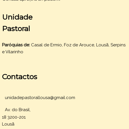
Unidade
Pastoral
Paróquias de:
Casal de Ermio, Foz de Arouce, Lousã, Serpins
e Vilarinho
Contactos
unidadepastorallousa@gmail.com
Av. do Brasil,
18 3200-201
Lousã