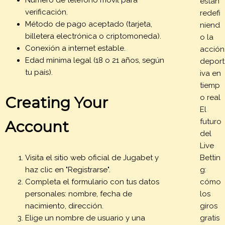
están
verificación.
redefi
Método de pago aceptado (tarjeta,
niend
billetera electrónica o criptomoneda).
o la
Conexión a internet estable.
acción
Edad mínima legal (18 o 21 años, según
deport
tu país).
iva en
tiemp
o real
Creating Your
El
futuro
Account
del
Live
Visita el sitio web oficial de Jugabet y
Bettin
haz clic en "Registrarse".
g:
Completa el formulario con tus datos
cómo
personales: nombre, fecha de
los
nacimiento, dirección.
giros
Elige un nombre de usuario y una
gratis