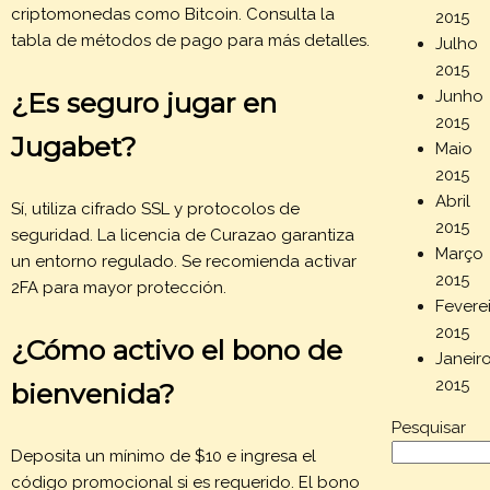
criptomonedas como Bitcoin. Consulta la
2015
tabla de métodos de pago para más detalles.
Julho
2015
Junho
¿Es seguro jugar en
2015
Jugabet?
Maio
2015
Abril
Sí, utiliza cifrado SSL y protocolos de
2015
seguridad. La licencia de Curazao garantiza
Março
un entorno regulado. Se recomienda activar
2015
2FA para mayor protección.
Fevere
2015
¿Cómo activo el bono de
Janeir
2015
bienvenida?
Pesquisar
Deposita un mínimo de $10 e ingresa el
código promocional si es requerido. El bono