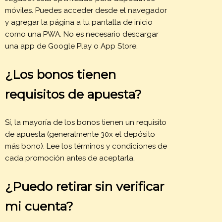
móviles. Puedes acceder desde el navegador
y agregar la página a tu pantalla de inicio
como una PWA. No es necesario descargar
una app de Google Play o App Store.
¿Los bonos tienen
requisitos de apuesta?
Sí, la mayoría de los bonos tienen un requisito
de apuesta (generalmente 30x el depósito
más bono). Lee los términos y condiciones de
cada promoción antes de aceptarla.
¿Puedo retirar sin verificar
mi cuenta?