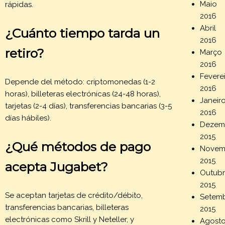
Maio
rápidas.
2016
Abril
¿Cuánto tiempo tarda un
2016
retiro?
Março
2016
Fevere
Depende del método: criptomonedas (1-2
2016
horas), billeteras electrónicas (24-48 horas),
Janeir
tarjetas (2-4 días), transferencias bancarias (3-5
2016
días hábiles).
Dezem
2015
¿Qué métodos de pago
Novem
2015
acepta Jugabet?
Outub
2015
Se aceptan tarjetas de crédito/débito,
Setem
transferencias bancarias, billeteras
2015
electrónicas como Skrill y Neteller, y
Agost