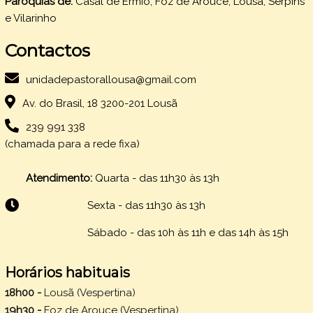
Paróquias de:
Casal de Ermio, Foz de Arouce, Lousã, Serpins
e Vilarinho
Contactos
unidadepastorallousa@gmail.com
Av. do Brasil, 18 3200-201 Lousã
239 991 338
(chamada para a rede fixa)
Atendimento:
Quarta - das 11h30 às 13h
Sexta -
das 11h30 às 13h
Sábado - das 10h às 11h e das 14h às 15h
Horários habituais
18h00 -
Lousã (Vespertina)
19h30 -
Foz de Arouce (Vespertina)