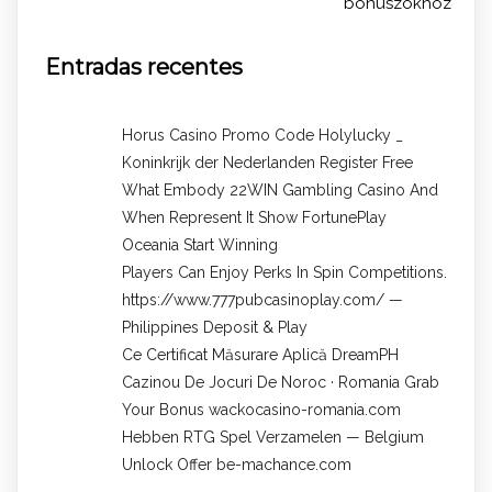
bónuszokhoz
Entradas recentes
Horus Casino Promo Code Holylucky _
Koninkrijk der Nederlanden Register Free
What Embody 22WIN Gambling Casino And
When Represent It Show FortunePlay
Oceania Start Winning
Players Can Enjoy Perks In Spin Competitions.
https://www.777pubcasinoplay.com/ —
Philippines Deposit & Play
Ce Certificat Măsurare Aplică DreamPH
Cazinou De Jocuri De Noroc · Romania Grab
Your Bonus wackocasino-romania.com
Hebben RTG Spel Verzamelen — Belgium
Unlock Offer be-machance.com