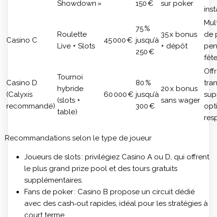
Showdown »
150 €
sur poker
ins
Mul
75 %
Roulette
35 x bonus
de 
Casino C
45 000 €
jusqu’à
Live + Slots
+ dépôt
pen
250 €
fêt
Off
Tournoi
Casino D
80 %
tra
hybride
20 x bonus
(Calyxis
60 000 €
jusqu’à
sup
(slots +
sans wager
recommandé)
300 €
opt
table)
res
Recommandations selon le type de joueur
Joueurs de slots : privilégiez Casino A ou D, qui offrent
le plus grand prize pool et des tours gratuits
supplémentaires.
Fans de poker : Casino B propose un circuit dédié
avec des cash‑out rapides, idéal pour les stratégies à
court terme.