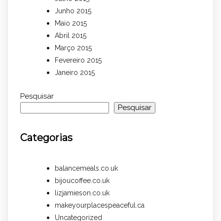
Junho 2015
Maio 2015
Abril 2015
Março 2015
Fevereiro 2015
Janeiro 2015
Pesquisar
Pesquisar
Categorias
balancemeals.co.uk
bijoucoffee.co.uk
lizjamieson.co.uk
makeyourplacespeaceful.ca
Uncategorized