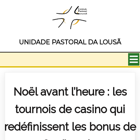
UNIDADE PASTORAL DA LOUSÃ
Noël avant l’heure : les
tournois de casino qui
redéfinissent les bonus de