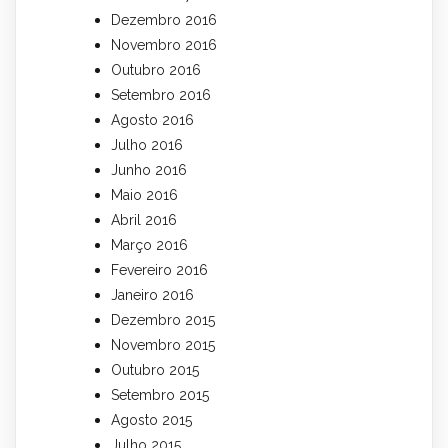
Dezembro 2016
Novembro 2016
Outubro 2016
Setembro 2016
Agosto 2016
Julho 2016
Junho 2016
Maio 2016
Abril 2016
Março 2016
Fevereiro 2016
Janeiro 2016
Dezembro 2015
Novembro 2015
Outubro 2015
Setembro 2015
Agosto 2015
Julho 2015