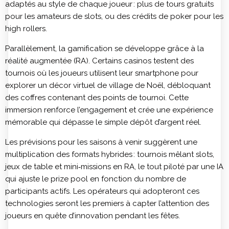
adaptés au style de chaque joueur : plus de tours gratuits
pour les amateurs de slots, ou des crédits de poker pour les
high rollers.
Parallèlement, la gamification se développe grâce à la
réalité augmentée (RA). Certains casinos testent des
tournois où les joueurs utilisent leur smartphone pour
explorer un décor virtuel de village de Noël, débloquant
des coffres contenant des points de tournoi. Cette
immersion renforce l’engagement et crée une expérience
mémorable qui dépasse le simple dépôt d’argent réel.
Les prévisions pour les saisons à venir suggèrent une
multiplication des formats hybrides : tournois mêlant slots,
jeux de table et mini‑missions en RA, le tout piloté par une IA
qui ajuste le prize pool en fonction du nombre de
participants actifs. Les opérateurs qui adopteront ces
technologies seront les premiers à capter l’attention des
joueurs en quête d’innovation pendant les fêtes.