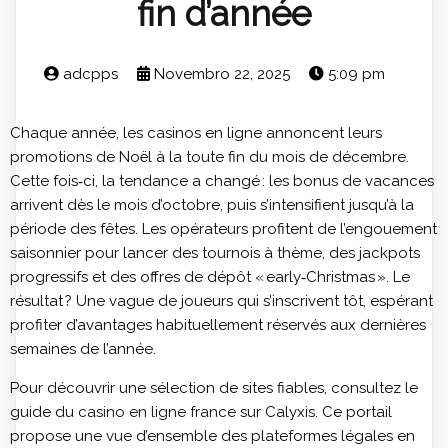
fin d’année
adcpps
Novembro 22, 2025
5:09 pm
Chaque année, les casinos en ligne annoncent leurs
promotions de Noël à la toute fin du mois de décembre.
Cette fois‑ci, la tendance a changé : les bonus de vacances
arrivent dès le mois d’octobre, puis s’intensifient jusqu’à la
période des fêtes. Les opérateurs profitent de l’engouement
saisonnier pour lancer des tournois à thème, des jackpots
progressifs et des offres de dépôt « early‑Christmas ». Le
résultat ? Une vague de joueurs qui s’inscrivent tôt, espérant
profiter d’avantages habituellement réservés aux dernières
semaines de l’année.
Pour découvrir une sélection de sites fiables, consultez le
guide du
casino en ligne france
sur Calyxis. Ce portail
propose une vue d’ensemble des plateformes légales en