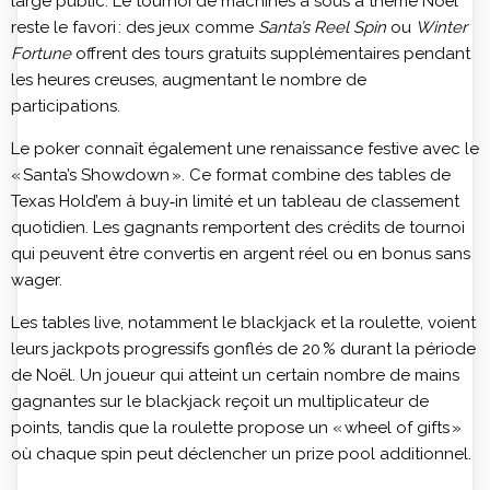
large public. Le tournoi de machines à sous à thème Noël
reste le favori : des jeux comme
Santa’s Reel Spin
ou
Winter
Fortune
offrent des tours gratuits supplémentaires pendant
les heures creuses, augmentant le nombre de
participations.
Le poker connaît également une renaissance festive avec le
« Santa’s Showdown ». Ce format combine des tables de
Texas Hold’em à buy‑in limité et un tableau de classement
quotidien. Les gagnants remportent des crédits de tournoi
qui peuvent être convertis en argent réel ou en bonus sans
wager.
Les tables live, notamment le blackjack et la roulette, voient
leurs jackpots progressifs gonflés de 20 % durant la période
de Noël. Un joueur qui atteint un certain nombre de mains
gagnantes sur le blackjack reçoit un multiplicateur de
points, tandis que la roulette propose un « wheel of gifts »
où chaque spin peut déclencher un prize pool additionnel.