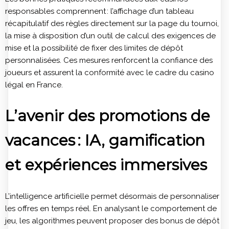
responsables comprennent : l’affichage d’un tableau
récapitulatif des règles directement sur la page du tournoi,
la mise à disposition d’un outil de calcul des exigences de
mise et la possibilité de fixer des limites de dépôt
personnalisées. Ces mesures renforcent la confiance des
joueurs et assurent la conformité avec le cadre du casino
légal en France.
L’avenir des promotions de
vacances : IA, gamification
et expériences immersives
L’intelligence artificielle permet désormais de personnaliser
les offres en temps réel. En analysant le comportement de
jeu, les algorithmes peuvent proposer des bonus de dépôt