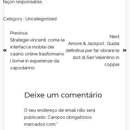
façon responsable.
Category :
Uncategorized
Previous
Next
Strategie vincenti: come le
Amore & Jackpot : Guida
interfacce mobile dei
definitiva per far vibrare le
casinò online trasformano
slot di San Valentino in
i tornei in esperienze da
coppia
capodanno
Deixe um comentário
O seu endereço de email não será
publicado.
Campos obrigatórios
marcados com
*