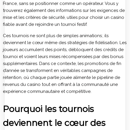
France, sans se positionner comme un opérateur. Vous y
trouverez également des informations sur les exigences de
mise et les critères de sécurité, utiles pour choisir un casino
fiable avant de rejoindre un tournoi festif.
Ces tournois ne sont plus de simples animations ; ils
deviennent le cœur même des stratégies de fidélisation. Les
joueurs accumulent des points, débloquent des crédits de
tournoi et voient leurs mises récompensées par des bonus
supplémentaires. Dans ce contexte, les promotions de fin
d’année se transforment en véritables campagnes de
rétention, où chaque partie jouée alimente le pipeline de
revenus du casino tout en offrant à la communauté une
expérience communautaire et compétitive.
Pourquoi les tournois
deviennent le cœur des