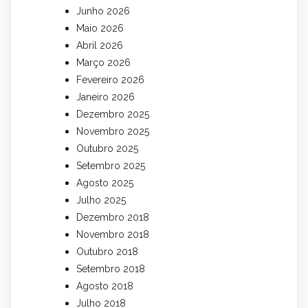
Junho 2026
Maio 2026
Abril 2026
Março 2026
Fevereiro 2026
Janeiro 2026
Dezembro 2025
Novembro 2025
Outubro 2025
Setembro 2025
Agosto 2025
Julho 2025
Dezembro 2018
Novembro 2018
Outubro 2018
Setembro 2018
Agosto 2018
Julho 2018