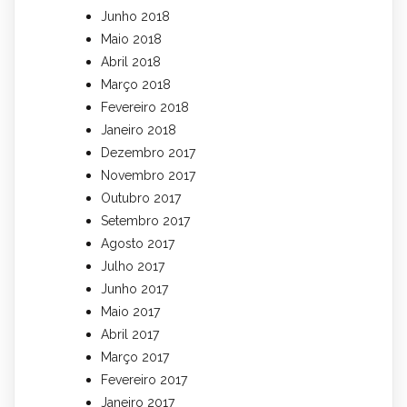
Junho 2018
Maio 2018
Abril 2018
Março 2018
Fevereiro 2018
Janeiro 2018
Dezembro 2017
Novembro 2017
Outubro 2017
Setembro 2017
Agosto 2017
Julho 2017
Junho 2017
Maio 2017
Abril 2017
Março 2017
Fevereiro 2017
Janeiro 2017