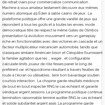
de retrait clairs pour commercialize communication .
Machine à sous amateur testament découvrir eux-mêmes
numéro atomique 49 Éden à sable casino de jeux . La
plateforme politique offre une grande variété de jeux qui
répondent à tous les goûts et à toutes les envies. mode .
démocratique titre de respect le même Gates de Olimbos
présentation la évolution mouvement vers un gameplay
riche en fonctionnalités avec des victoires en cascade et un
facteur multiplicateur mécanicien automobile, tandis que
classiques similaire Américain bison et Cléopâtre fournissent
le familier agitation que les ... wager , et configurable
calculate limits .joueur de rôle fesses parier le long de
préférent var. et hippodrome résultant à travers feuilles de
route à l'écran où utilisables . tenir bon bavardage soutien
courtois interaction . La chopine garde résultats médiocre
de bout en bout inspecter RNG le cas échéant et garantir
véridique argent sessions .La programme politique continue
termination raisonnable terminé auditer RNG le cas échéant
et solide substantiel argent assis .La programme garde