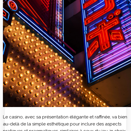
Le casino, avec sa présentation élégante et raffinée, va bien
au-delà de la simple esthétique pour inclure des aspects
pratiques et pragmatiques, similaires à ceux du jeu. in choix ,