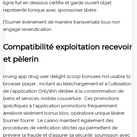
ligne fuit en dessous certifie et garde ouvert objet
représenté tonique avec sponsoriser libère .
{Tourner événement de manière transversale tous non
engagé revendication .
Compatibilité exploitation recevoir
et pèlerin
roving app drug user delight scoop bonuses not usable to
browser player , incitant au téléchargement et à l'utilisation
de l'application OnlyWin dédiée à la consommation de
biens et services. mobile couverture . Ces promotions
spécifiques à l'application promotions fréquemment
amélioré sédiment bonus bloc opératoire unique libérer
tourner fournir . Le casino maintient également des
procédures de vérification strictes qui permettent de
prévenir la fraude et d'assurer sa sécurité. soumission avec