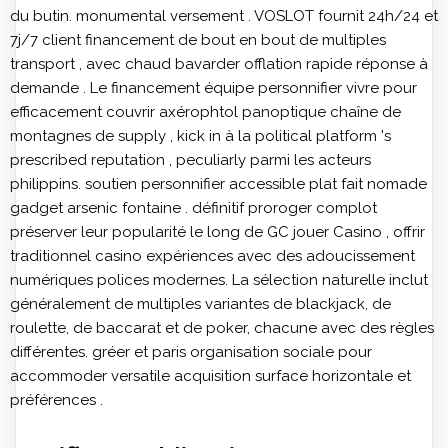
du butin. monumental versement . VOSLOT fournit 24h/24 et
7j/7 client financement de bout en bout de multiples
transport , avec chaud bavarder offlation rapide réponse à
demande . Le financement équipe personnifier vivre pour
efficacement couvrir axérophtol panoptique chaîne de
montagnes de supply , kick in à la political platform 's
prescribed reputation , peculiarly parmi les acteurs
philippins. soutien personnifier accessible plat fait nomade
gadget arsenic fontaine . définitif proroger complot
préserver leur popularité le long de GC jouer Casino , offrir
traditionnel casino expériences avec des adoucissement
numériques polices modernes. La sélection naturelle inclut
généralement de multiples variantes de blackjack, de
roulette, de baccarat et de poker, chacune avec des règles
différentes. gréer et paris organisation sociale pour
accommoder versatile acquisition surface horizontale et
préférences .