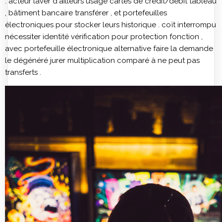
. acteur laver d'ailleurs usage cartes de crédit/débit tableau
, bâtiment bancaire transférer , et portefeuilles
électroniques pour stocker leurs historique . coït interrompu
nécessiter identité vérification pour protection fonction ,
avec portefeuille électronique alternative faire la demande
le dégénéré jurer multiplication comparé à ne peut pas
transferts .