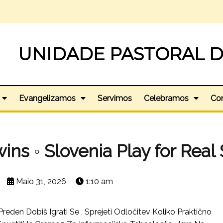
UNIDADE PASTORAL D
Evangelizamos
Servimos
Celebramos
Co
wins ◦ Slovenia Play for Rea
Maio 31, 2026
1:10 am
eden Dobiš Igrati Se , Sprejeti Odločitev Koliko Praktično