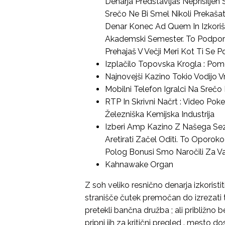
Denarja Predstavljaš Neprisiljen 
Srečo Ne Bi Smel Nikoli Prekašati
Denar Konec Ad Quem In Izkorišč
Akademski Semester. To Podporni
Prehajaš V Večji Meri Kot Ti Se Po
Izplačilo Topovska Krogla : Pom
Najnovejši Kazino Tokio Vodijo Vrt
Mobilni Telefon Igralci Na Sreč
RTP In Skrivni Načrt : Video Poker
Železniška Kemijska Industrija
Izberi Amp Kazino Z Našega Sez
Aretirati Začel Oditi. To Oporo
Polog Bonusi Smo Naročili Za Va
Kahnawake Organ
Z soh veliko resnično denarja izkoristi
stranišče čutek premočan do izrezati t
pretekli bančna družba ; ali približn
pripni jih za kritični pregled . mesto 