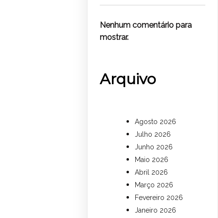
Nenhum comentário para
mostrar.
Arquivo
Agosto 2026
Julho 2026
Junho 2026
Maio 2026
Abril 2026
Março 2026
Fevereiro 2026
Janeiro 2026