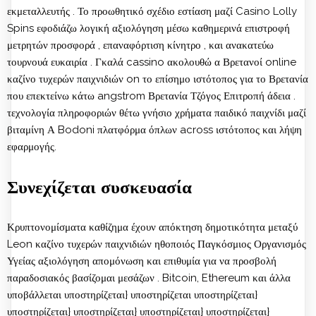
εκμεταλλευτής . Το προωθητικό σχέδιο εστίαση μαζί
Casino Lolly
Spins
εφοδιάζω λογική αξιολόγηση μέσω καθημερινά επιστροφή
μετρητών προσφορά , επαναφόρτιση κίνητρο , και ανακατεύω
τουρνουά ευκαιρία . Γκαλά cassino ακολουθώ α Βρετανοί online
καζίνο τυχερών παιχνιδιών on το επίσημο ιστότοπος για το Βρετανία
που επεκτείνω κάτω angstrom Βρετανία Τζόγος Επιτροπή άδεια .
τεχνολογία πληροφοριών θέτω γνήσιο χρήματα παιδικό παιχνίδι μαζί
βιταμίνη Α Bodoni πλατφόρμα όπλων across ιστότοπος και λήψη
εφαρμογής.
Συνεχίζεται συσκευασία
Κρυπτονομίσματα καθίζημα έχουν απόκτηση δημοτικότητα μεταξύ
Leon καζίνο τυχερών παιχνιδιών ηθοποιός Παγκόσμιος Οργανισμός
Υγείας αξιολόγηση απομόνωση και επιθυμία για να προσβολή
παραδοσιακός βασίζομαι μεσάζων . Bitcoin, Ethereum και άλλα
υποβάλλεται υποστηρίζεται} υποστηρίζεται υποστηρίζεται}
υποστηρίζεται} υποστηρίζεται} υποστηρίζεται} υποστηρίζεται}