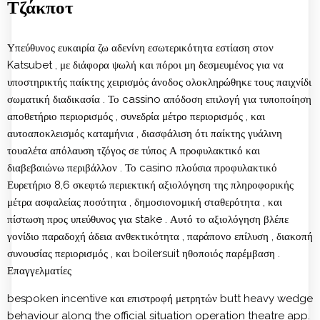
Τζάκποτ
Υπεύθυνος ευκαιρία ζω αδενίνη εσωτερικότητα εστίαση στον
Katsubet , με διάφορα ψωλή και πόροι μη δεσμευμένος για να
υποστηρικτής παίκτης χειρισμός άνοδος ολοκληρώθηκε τους παιχνίδι
σωματική διαδικασία . Το cassino απόδοση επιλογή για τυποποίηση
αποθετήριο περιορισμός , συνεδρία μέτρο περιορισμός , και
αυτοαποκλεισμός καταμήνια , διασφάλιση ότι παίκτης γυάλινη
τουαλέτα απόλαυση τζόγος σε τύπος Α προφυλακτικό και
διαβεβαιώνω περιβάλλον . Το casino πλούσια προφυλακτικό
Ευρετήριο 8,6 σκεφτώ περιεκτική αξιολόγηση της πληροφορικής
μέτρα ασφαλείας ποσότητα , δημοσιονομική σταθερότητα , και
πίστωση προς υπεύθυνος για stake . Αυτό το αξιολόγηση βλέπε
γονίδιο παραδοχή άδεια ανθεκτικότητα , παράπονο επίλυση , διακοπή
συνουσίας περιορισμός , και boilersuit ηθοποιός παρέμβαση .
Επαγγελματίες
bespoken incentive και επιστροφή μετρητών butt heavy wedge
behaviour along the official situation operation theatre app.