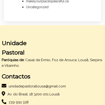
makeyourplacespeaceful.ca
Uncategorized
Unidade
Pastoral
Paróquias de:
Casal de Ermio, Foz de Arouce, Lousã, Serpins
e Vilarinho
Contactos
unidadepastorallousa@gmail.com
Av. do Brasil, 18 3200-201 Lousã
239 991 338