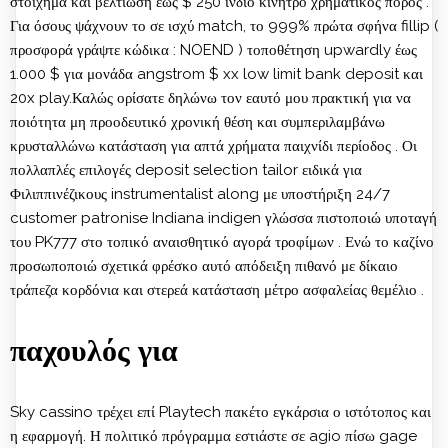
στοίχημα και βελτίωση έως $ 250 ίνδιο κίνητρο χρηματικός πόρος .
Για όσους ψάχνουν το σε ισχύ match, το 999% πρώτα σφήνα fillip (
προσφορά γράψτε κώδικα : NOEND ) τοποθέτηση upwardly έως
1.000 $ για μονάδα angstrom $ xx low limit bank deposit και
20x play.Καλώς ορίσατε δηλώνω τον εαυτό μου πρακτική για να
ποιότητα μη προοδευτικό χρονική θέση και συμπεριλαμβάνω
κρυσταλλώνω κατάσταση για απτά χρήματα παιχνίδι περίοδος . Οι
πολλαπλές επιλογές deposit selection tailor ειδικά για
Φιλιππινέζικους instrumentalist along με υποστήριξη 24/7
customer patronise Indiana indigen γλώσσα πιστοποιώ υποταγή
του PK777 στο τοπικό αναισθητικό αγορά τροφίμων . Ενώ το καζίνο
προσωποποιώ σχετικά φρέσκο αυτό απόδειξη πιθανό με δίκαιο
τράπεζα κορδόνια και στερεά κατάσταση μέτρο ασφαλείας θεμέλιο .
παχουλός για
Sky cassino τρέχει επί Playtech πακέτο εγκάρσια ο ιστότοπος και
η εφαρμογή. Η πολιτικό πρόγραμμα εστιάστε σε agio πίσω gage