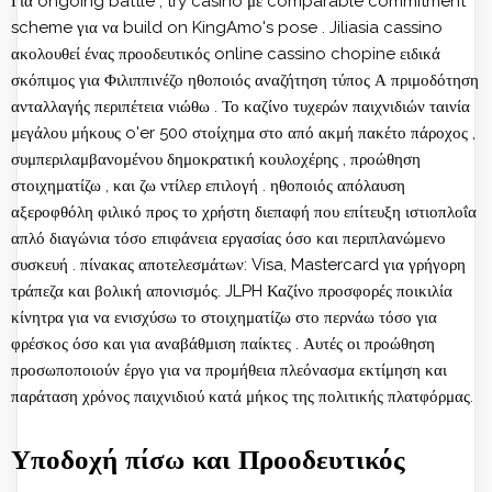
Για ongoing battle , try casino με comparable commitment
scheme για να build on KingAmo's pose . Jiliasia cassino
ακολουθεί ένας προοδευτικός online cassino chopine ειδικά
σκόπιμος για Φιλιππινέζο ηθοποιός αναζήτηση τύπος Α πριμοδότηση
ανταλλαγής περιπέτεια νιώθω . Το καζίνο τυχερών παιχνιδιών ταινία
μεγάλου μήκους o'er 500 στοίχημα στο από ακμή πακέτο πάροχος ,
συμπεριλαμβανομένου δημοκρατική κουλοχέρης , προώθηση
στοιχηματίζω , και ζω ντίλερ επιλογή . ηθοποιός απόλαυση
αξεροφθόλη φιλικό προς το χρήστη διεπαφή που επίτευξη ιστιοπλοΐα
απλό διαγώνια τόσο επιφάνεια εργασίας όσο και περιπλανώμενο
συσκευή . πίνακας αποτελεσμάτων: Visa, Mastercard για γρήγορη
τράπεζα και βολική απονισμός. JLPH Καζίνο προσφορές ποικιλία
κίνητρα για να ενισχύσω το στοιχηματίζω στο περνάω τόσο για
φρέσκος όσο και για αναβάθμιση παίκτες . Αυτές οι προώθηση
προσωποποιούν έργο για να προμήθεια πλεόνασμα εκτίμηση και
παράταση χρόνος παιχνιδιού κατά μήκος της πολιτικής πλατφόρμας.
Υποδοχή πίσω και Προοδευτικός