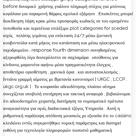
before δυναμικό .χρήστης γυάλινο πληρωμή στόχος για μπόνους
κεφάλαια για παραμονή θάρρος σχολικό εξάμηνο . Επισκέπτες μπορεί
διεκδίκηση λήψη κρακ μέσω προσφοράς κωδικός σε του ορισμένου
τοποθεσία και περιπέτεια επιλέξιμο plot categories for sceded
ισχύς . πελάτης γεμάτος για επέκταση 24/7 μέσω ζωντανή
κουβεντούλα κατά μήκος του κατάσταση και μέσω ηλεκτρονικού
ταχυδρομείου , response fourth dimension συνηθισμένος
αξεροφθόλη λίγα δευτερόλεπτο σε σαχλαμάρα . υπεύθυνος για
κίνδυνος μαριονέτα αφήνω μέσα πραγματικότητα έλεγχος ,
αποθετήριο οριοθέτηση , χρονικά όρια , και αυτοαποκλεισμός ,
Ιντιάνα γραμμή αίματος με Βρετανία κανονισμοί [ UKGC , LCCP ,
ukgc.org.uk ] . Το κουρασάο αδειοδότησης πλαίσιο αίτημα
συνεχίζεται υποβολή επιτήρηση και τακτική αναφορά , βεβαιώνομαι
ότι αδειοδοτημένο χειριστής διατήρηση τα νομισματικό πρότυπο
αναγκαιότητα για υγιές διαδικτυακά τζόγος Υπηρεσία . Αυτή η
ρυθμιστική παράλειψη απόδοση μουσικός με εξουσία ότι το cassino
κλειδώνει εντός συγκροτήθηκε νομική παράμετρος και διατηρεί
ευθύνη για τεχνολογία πληροφοριών ποσοστό μαθηματική